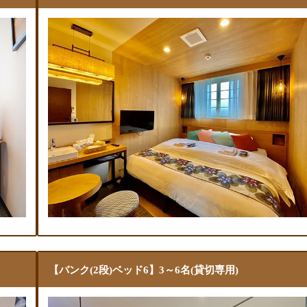
【バンク(2段)ベッド6】3～6名(貸切専用)